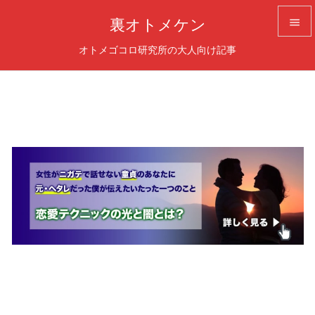
裏オトメケン


オトメゴコロ研究所の大人向け記事

メニュ

サイド

前へ

次へ
検索