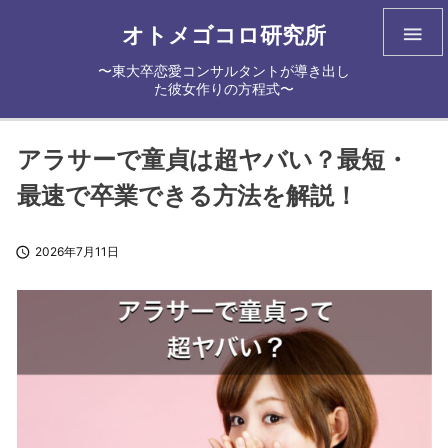
オトメゴコロ研究所

〜東大卒恋愛コンサルタントが導き出し
た彼女作りの方程式〜
アラサーで童貞は超ヤバい？最短・
最速で卒業できる方法を解説！

2026年7月11日