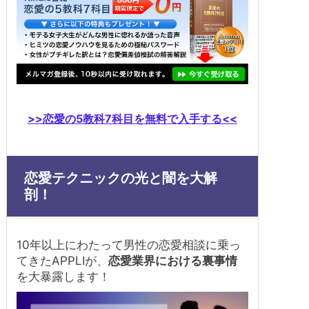
>>恋愛の5教科7科目を無料で入手する<<
恋愛テクニックの光と闇を大解
剖！
10年以上にわたって男性の恋愛相談に乗っ
てきたAPPLIが、
恋愛業界における裏事情
を大暴露します！