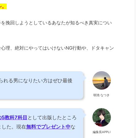
シ。
手を挽回しようとしているあなたが知るべき真実につい
心理、絶対にやってはいけないNG行動や、ドタキャン
られる男になりたい方はぜひ最後
朝池 なつき
の5教科7科目
として出版したところ
ました。現在
無料でプレゼント中
な
編集長APPLI