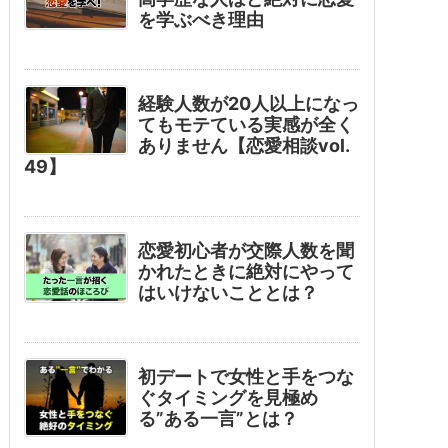
を学ぶべき理由
経験人数が20人以上になっ
てもモテている実感が全く
ありません【恋愛相談vol.
49】
恋愛初心者が交際人数を聞
かれたときに絶対にやって
はいけないこととは？
初デートで女性と手をつな
ぐタイミングを見極め
る”ある一言”とは？