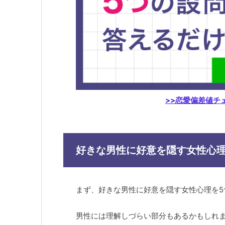
>>恋愛偏差値チ
好きな男性に好意を隠す女性心理
まず、好きな男性に好意を隠す女性心理を5
男性には理解しづらい部分もあるかもしれ