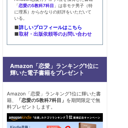
「
恋愛の5教科7科目
」は非モテ男子（特
に理系）からかなりの好評をいただいて
いる。
■
詳しいプロフィールはこちら
■
取材・出版依頼等のお問い合わせ
Amazon「恋愛」ランキング1位に
輝いた電子書籍をプレゼント
Amazon「恋愛」ランキング1位に輝いた書
籍、
「恋愛の5教科7科目」
を期間限定で無
料プレゼントします。