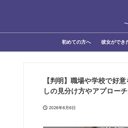
初めての方へ
彼女ができ
【判明】職場や学校で好意
しの見分け方やアプローチ

2026年6月6日