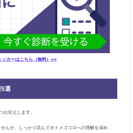
ェッカーはこちら（無料）<<
5選
つお伝えします。
ませんが、しっかり読んでオトメゴコロへの理解を深め