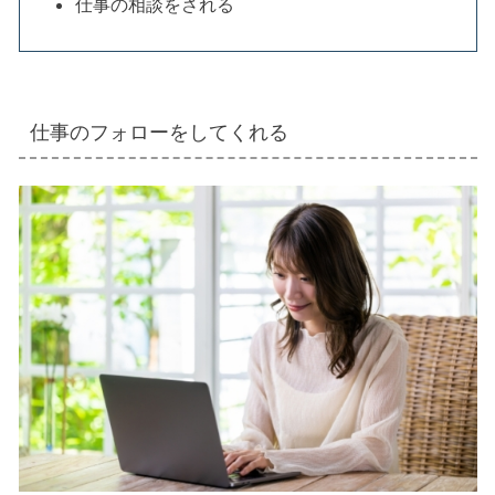
仕事の相談をされる
仕事のフォローをしてくれる