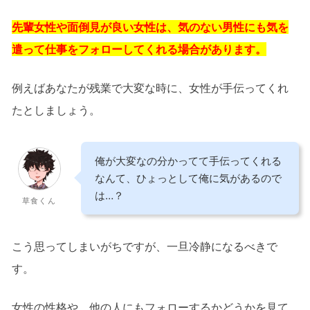
先輩女性や面倒見が良い女性は、気のない男性にも気を
遣って仕事をフォローしてくれる場合があります。
例えばあなたが残業で大変な時に、女性が手伝ってくれ
たとしましょう。
俺が大変なの分かってて手伝ってくれる
なんて、ひょっとして俺に気があるので
は…？
草食くん
こう思ってしまいがちですが、一旦冷静になるべきで
す。
女性の性格や、他の人にもフォローするかどうかを見て