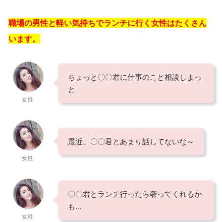
職場の男性と軽い気持ちでランチに行く女性はたくさん
います。
ちょっと〇〇君に仕事のこと相談しよっ
と
女性
最近、〇〇君とあまり話してないな～
女性
〇〇君とランチ行ったら奢ってくれるか
も…
女性