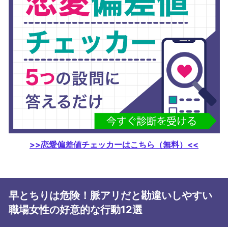
>>恋愛偏差値チェッカーはこちら（無料）<<
早とちりは危険！脈アリだと勘違いしやすい
職場女性の好意的な行動12選