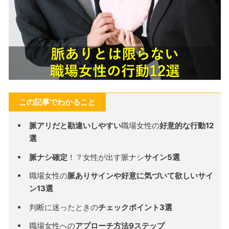
この記事でわかること
脈アリだと勘違いしやすい
職場女性の
好意的な行動12
選
脈ナシ確定
！？女性が出す脈ナシ
サイン5選
職場女性の
脈ありサインや好意に気づいて欲しいサイ
ン13選
判断に迷ったときの
チェックポイント3選
職場女性への
アプローチ方法9ステップ