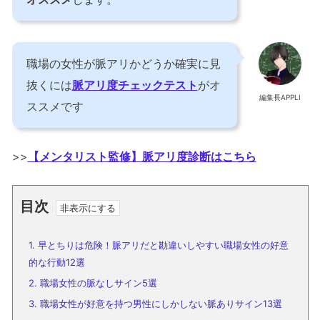
職場の女性が脈アリかどうか確実に見
抜くには
脈アリ度チェックテスト
がオ
編集長APPLI
ススメです
>>
【メンタリスト監修】脈アリ度診断はこちら
目次
1.
早とちりは危険！脈アリだと勘違いしやすい職場女性の好意
的な行動12選
2.
職場女性の脈なしサイン5選
3.
職場女性が好意を持つ男性にしかしない脈ありサイン13選