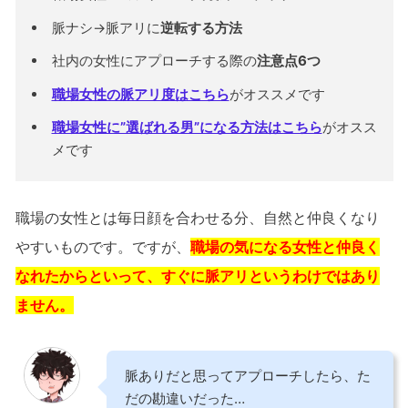
脈ナシ→脈アリに
逆転する方法
社内の女性にアプローチする際の
注意点6つ
職場女性の脈アリ度はこちら
がオススメです
職場女性に”選ばれる男”になる方法はこちら
がオスス
メです
職場の女性とは毎日顔を合わせる分、自然と仲良くなり
やすいものです。ですが、
職場の気になる女性と仲良く
なれたからといって、すぐに脈アリというわけではあり
ません。
脈ありだと思ってアプローチしたら、た
だの勘違いだった…