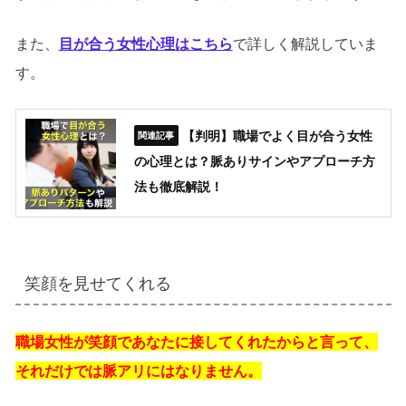
また、
目が合う女性心理はこちら
で詳しく解説していま
す。
【判明】職場でよく目が合う女性
の心理とは？脈ありサインやアプローチ方
法も徹底解説！
笑顔を見せてくれる
職場女性が笑顔であなたに接してくれたからと言って、
それだけでは脈アリにはなりません。