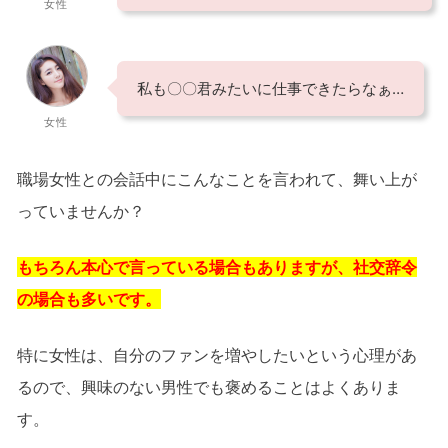
女性
私も〇〇君みたいに仕事できたらなぁ…
女性
職場女性との会話中にこんなことを言われて、舞い上が
っていませんか？
もちろん本心で言っている場合もありますが、社交辞令
の場合も多いです。
特に女性は、自分のファンを増やしたいという心理があ
るので、興味のない男性でも褒めることはよくありま
す。