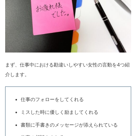
まず、仕事中における勘違いしやすい女性の言動を4つ紹
介します。
仕事のフォローをしてくれる
ミスした時に優しく励ましてくれる
書類に手書きのメッセージが添えられている