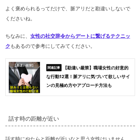
よく褒められるってだけで、脈アリだと勘違いしないで
くださいね。
ちなみに、
女性の社交辞令からデートに繋げるテクニッ
ク
もあるので参考にしてみてください。
【勘違い厳禁】職場女性の好意的
な行動12選！脈アリに気づいて欲しいサイ
ンの見極め方やアプローチ方法も
話す時の距離が近い
話す時にやたらと距離が近いなと思う女性はいません