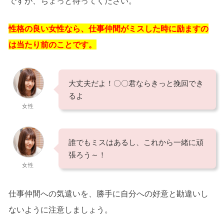
ですが、ちょっと待ってください。
性格の良い女性なら、仕事仲間がミスした時に励ますの
は当たり前のことです。
大丈夫だよ！〇〇君ならきっと挽回でき
るよ
女性
誰でもミスはあるし、これから一緒に頑
張ろう～！
女性
仕事仲間への気遣いを、勝手に自分への好意と勘違いし
ないように注意しましょう。