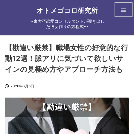
オトメゴコロ研究所

〜東大卒恋愛コンサルタントが導き出し
た彼女作りの方程式〜
【勘違い厳禁】職場女性の好意的な行
動12選！脈アリに気づいて欲しいサ
インの見極め方やアプローチ方法も

2026年6月6日