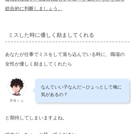
総合的に判断しましょう。
ミスした時に優しく励ましてくれる
あなたが仕事でミスをして落ち込んでいる時に、職場の
女性が優しく励ましてくれたら
なんていい子なんだ～ひょっとして俺に
気があるの？
草食くん
と期待してしまいますよね。