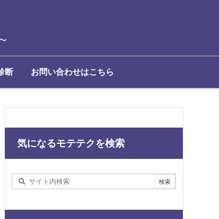
〜
診断
お問い合わせはこちら
気になるモテテクを検索