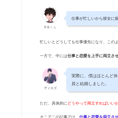
仕事が忙しいから彼女に
草食くん
忙しいとどうしても仕事優先になり、この
一方で、中には
仕事と恋愛を上手に両立さ
実際に、僕はほとんど休
員と結婚しました。
ディエゴ
ただ、具体的に
どうやって両立すればいい
そこでこの記事では、
仕事と恋愛を両立させ