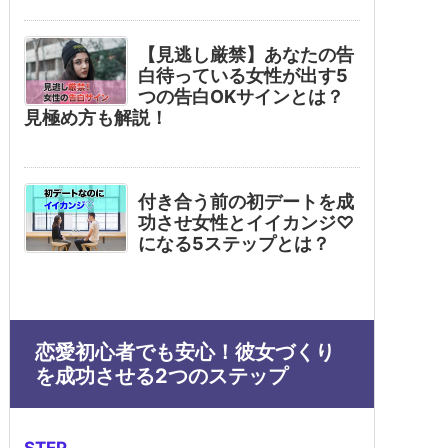
【見逃し厳禁】あなたの告
白待っている女性が出す5
つの告白OKサインとは？
見極め方も解説！
付き合う前の初デートを成
功させ女性とイイカンジ♡
になる5ステップとは？
恋愛初心者でも安心！彼女づくり
を成功させる2つのステップ
STEP