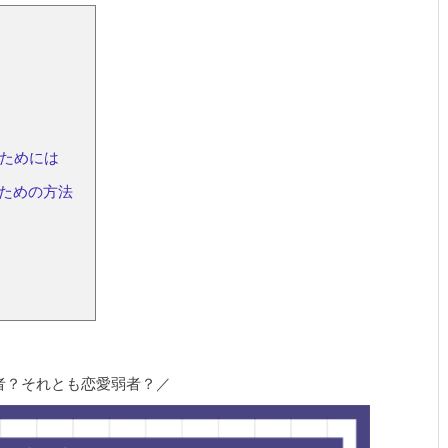
ためには
ための方法
者？それとも恋愛弱者？／