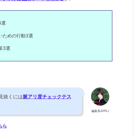
4選
いための行動3選
策3選
見抜くには
脈アリ度チェックテス
編集長APPLI
ちら