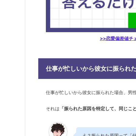
>>恋愛偏差値チ
仕事が忙しいから彼女に振られ
仕事が忙しいから彼女に振られた場合、男性
それは
「振られた原因を特定して、同じこ
え？振られた原因って「