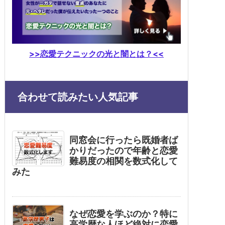
>>恋愛テクニックの光と闇とは？<<
合わせて読みたい人気記事
同窓会に行ったら既婚者ば
かりだったので年齢と恋愛
難易度の相関を数式化して
みた
なぜ恋愛を学ぶのか？特に
高学歴な人ほど絶対に恋愛