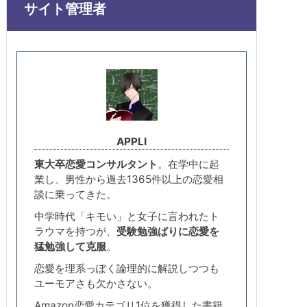
サイト管理者
APPLI
東大卒恋愛コンサルタント
。在学中に起
業し、男性から過去1365件以上の恋愛相
談に乗ってきた。
中学時代「キモい」と女子に言われたト
ラウマを持つが、
受験勉強ばりに恋愛を
猛勉強して克服
。
恋愛を理系っぽく論理的に解説しつつも
ユーモアさも欠かさない。
Amazon恋愛カテゴリ1位を獲得した書籍