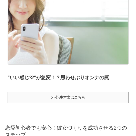
“いい感じ♡”が急変！？思わせぶりオンナの罠
>>記事本文はこちら
恋愛初心者でも安心！彼女づくりを成功させる2つの
ステップ