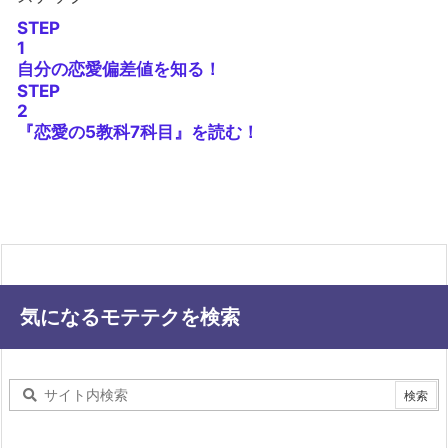
STEP
1
自分の恋愛偏差値を知る！
STEP
2
『恋愛の5教科7科目』を読む！
気になるモテテクを検索