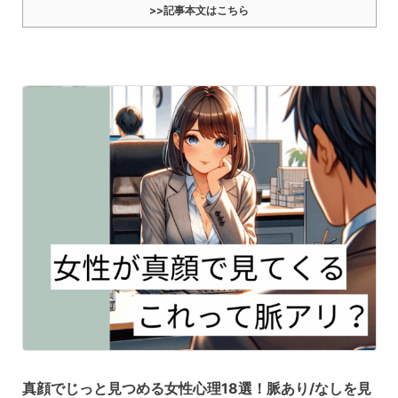
>>記事本文はこちら
真顔でじっと見つめる女性心理18選！脈あり/なしを見