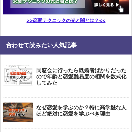
>>恋愛テクニックの光と闇とは？<<
合わせて読みたい人気記事
同窓会に行ったら既婚者ばかりだった
ので年齢と恋愛難易度の相関を数式化
してみた
なぜ恋愛を学ぶのか？特に高学歴な人
ほど絶対に恋愛を学ぶべき理由