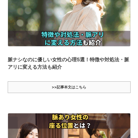
脈ナシなのに優しい女性の心理5選！特徴や対処法・脈
アリに変える方法も紹介
>>記事本文はこちら