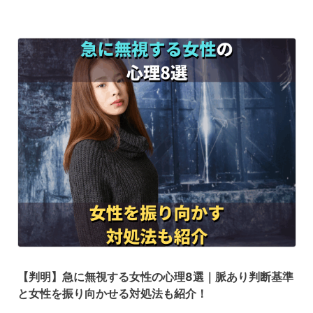
【判明】急に無視する女性の心理8選｜脈あり判断基準
と女性を振り向かせる対処法も紹介！