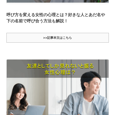
呼び方を変える女性の心理とは？好きな人とあだ名や
下の名前で呼び合う方法も解説！
>>記事本文はこちら