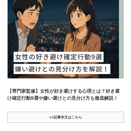
【専門家監修】女性が好き避けする心理とは？好き避
け確定行動9選や嫌い避けとの見分け方も徹底解説！
>>記事本文はこちら