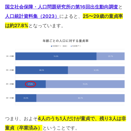
国立社会保障・人口問題研究所の第16回出生動向調査
と
人口統計資料集（2023）
によると、
25〜29歳の童貞率
は約27.8%
となっています。
つまり、およそ
4人のうち1人だけが童貞で、残り3人は非
童貞（卒業済み）
ということです。