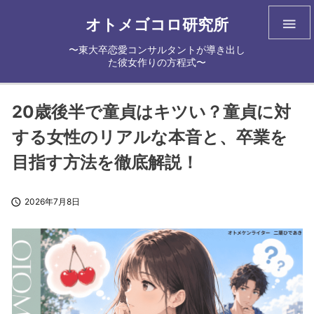
オトメゴコロ研究所

〜東大卒恋愛コンサルタントが導き出し
た彼女作りの方程式〜
20歳後半で童貞はキツい？童貞に対
する女性のリアルな本音と、卒業を
目指す方法を徹底解説！

2026年7月8日