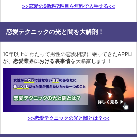
>>恋愛の5教科7科目を無料で入手する<<
恋愛テクニックの光と闇を大解剖！
10年以上にわたって男性の恋愛相談に乗ってきたAPPLI
が、
恋愛業界における裏事情
を大暴露します！
>>恋愛テクニックの光と闇とは？<<