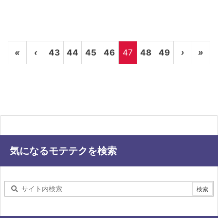
«
‹
43
44
45
46
47
48
49
›
»
気になるモテテクを検索