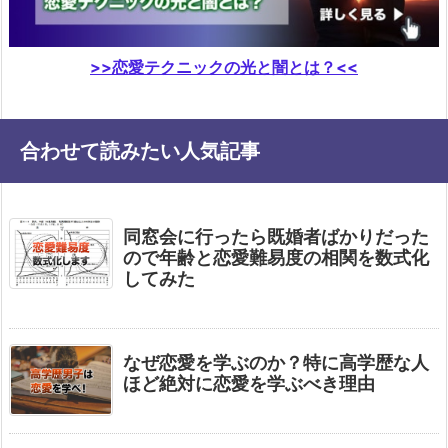
>>恋愛テクニックの光と闇とは？<<
合わせて読みたい人気記事
同窓会に行ったら既婚者ばかりだった
ので年齢と恋愛難易度の相関を数式化
してみた
なぜ恋愛を学ぶのか？特に高学歴な人
ほど絶対に恋愛を学ぶべき理由