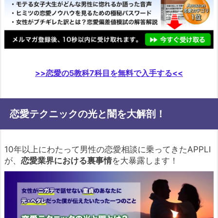
>>恋愛の5教科7科目を無料で入手する<<
恋愛テクニックの光と闇を大解剖！
10年以上にわたって男性の恋愛相談に乗ってきたAPPLI
が、
恋愛業界における裏事情
を大暴露します！