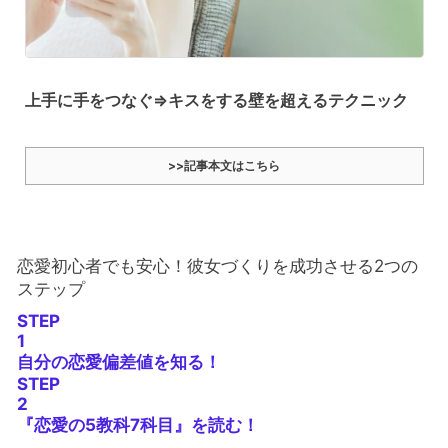
上手に手をつなぐ⇒キスをする壁を超えるテクニック
>>記事本文はこちら
恋愛初心者でも安心！彼女づくりを成功させる2つの
ステップ
STEP
1
自分の恋愛偏差値を知る！
STEP
2
『恋愛の5教科7科目』を読む！