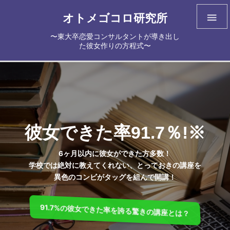
オトメゴコロ研究所

〜東大卒恋愛コンサルタントが導き出し
た彼女作りの方程式〜
彼女できた率91.7％!
※
6ヶ月以内に彼女ができた方多数！
学校では絶対に教えてくれない、とっておきの講座を
異色のコンビがタッグを組んで開講！
91.7%の彼女できた率を誇る驚きの講座とは？