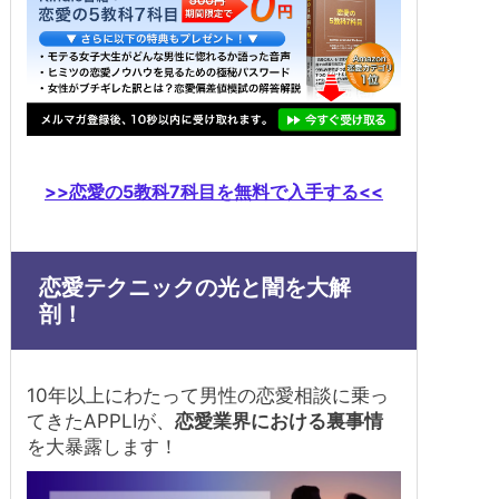
>>恋愛の5教科7科目を無料で入手する<<
恋愛テクニックの光と闇を大解
剖！
10年以上にわたって男性の恋愛相談に乗っ
てきたAPPLIが、
恋愛業界における裏事情
を大暴露します！