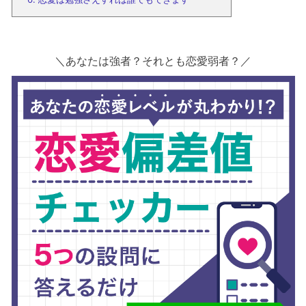
＼あなたは強者？それとも恋愛弱者？／