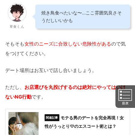
焼き鳥食べたいな〜…ここ雰囲気良さそ
うだしいいかも
草食くん
そもそも
女性のニーズに合致しない危険性がある
ので気
をつけてください。
デート場所はお互いで話し合いましょう。
ただし、
お店選びを丸投げするのは絶対にやってはいけ
ないNG行動
です。
モテる男のデートを完全再現！女
性がうっとり♡のエスコート術とは？