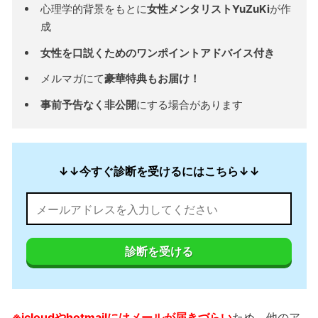
心理学的背景をもとに
女性メンタリストYuZuKi
が作
成
女性を口説くためのワンポイントアドバイス付き
メルマガにて
豪華特典もお届け！
事前予告なく非公開
にする場合があります
↓↓今すぐ診断を受けるにはこちら↓↓
診断を受ける
※icloudやhotmailにはメールが届きづらい
ため、他のア